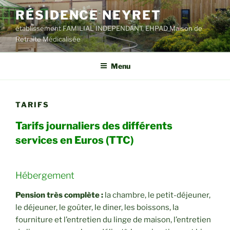
Aller
RÉSIDENCE NEYRET
au
établissement FAMILIAL INDEPENDANT, EHPAD Maison de
contenu
Retraite Médicalisée
principal
Menu
TARIFS
Tarifs journaliers des différents
services en Euros (TTC)
Hébergement
Pension très complète :
la chambre, le petit-déjeuner,
le déjeuner, le goûter, le diner, les boissons, la
fourniture et l’entretien du linge de maison, l’entretien