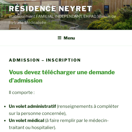
Aller
RÉSIDENCE NEYRET
au
établissement FAMILIAL INDEPENDANT, EHPAD Maison de
contenu
Retraite Médicalisée
principal
Menu
ADMISSION – INSCRIPTION
Vous devez télécharger une demande
d’admission
Il comporte :
Un volet administratif
(renseignements à compléter
sur la personne concernée),
Un volet médical
(à faire remplir par le médecin-
traitant ou hospitalier).